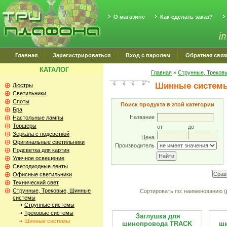
О магазине
Как сделать заказ?
Главная
Зарегистрироваться
Вход с паролем
Обратная связ
КАТАЛОГ
Главная
»
Струнные, Треков
Шинные систем
Люстры
Светильники
Споты
Поиск продукта в этой категории
Бра
Название
Настольные лампы
Торшеры
от
до
Зеркала с подсветкой
Цена
Оригинальные светильники
Производитель
Подсветка для картин
Уличное освещение
Светодиодные ленты
Офисные светильники
Технический свет
Струнные, Трековые, Шинные
Сортировать по: наименованию (
системы
Струнные системы
Трековые системы
Заглушка для
Шинные системы
шинопровода TRACK
ш