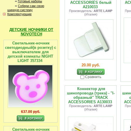
Готовые наборы
ACCESSORIES белый
AC
Собери сам свою
A210033
шинную систему
Производитель:
ARTE LAMP
Про
Комплектующие
(Италия)
ДЕТСКИЕ НОЧНИКИ ОТ
NOVOTECH
Светильник-ночник
светодиодный(в розетку) с
выключателем для
детской комнаты NIGHT
LIGHT 357334
20.00 руб.
Сравнить
Коннектор для
шинопровода (трека) - "I-
шино
образный" TRACK
ACCESSORIES A130033
ACC
Производитель:
ARTE LAMP
Про
(Италия)
637.00 руб.
Светильник-ночник