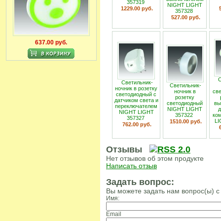
357319
NIGHT LIGHT
1229.00 руб.
357328
527.00 руб.
637.00 руб.
С
Светильник-
Светильник-
ночник в розетку
ночник в
св
светодиодный с
розетку
датчиком света и
светодиодный
вы
переключателем
NIGHT LIGHT
д
NIGHT LIGHT
357322
ко
357327
LI
1510.00 руб.
762.00 руб.
Отзывы
Нет отзывов об этом продукте
Написать отзыв
Задать вопрос:
Вы можете задать нам вопрос(ы)
Имя:
Email