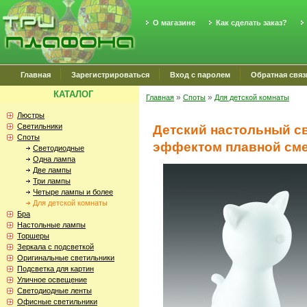
О магазине
Как сделать заказ?
Главная
Зарегистрироваться
Вход с паролем
Обратная связ
КАТАЛОГ
»
»
Главная
Споты
Для детской комнаты
Люстры
Светильники
Детский настольный с
Споты
эффектом плавной сме
Светодиодные
Одна лампа
Две лампы
Три лампы
Четыре лампы и более
Для детской комнаты
Бра
Настольные лампы
Торшеры
Зеркала с подсветкой
Оригинальные светильники
Подсветка для картин
Уличное освещение
Светодиодные ленты
Офисные светильники