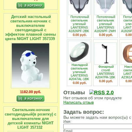
Детский настольный
Потолочный
Потолочный
Потол
светильник
светильник
свети
светильник-ночник с
уличный
уличный
ули
выключателем
LANTERNS
LANTERNS
LANT
светодиодный с
A1826PF-2BK
A1826PF-2WH
A1826
эффектом плавной смены
0.00 руб.
0.00 руб.
0.00
цвета NIGHT LIGHT 357339
Накладной
Фонарный
Накл
светильник
столб
свети
уличный
LANTERNS
LANT
LANTERNS
A2047PA-1BK
A2361
A2047AL-1BK
0.00 руб.
0.00
0.00 руб.
Отзывы
1182.00 руб.
Нет отзывов об этом продукте
Написать отзыв
Светильник-ночник
Задать вопрос:
светодиодный(в розетку) с
Вы можете задать нам вопрос(ы)
выключателем для
Имя:
детской комнаты NIGHT
LIGHT 357332
Email