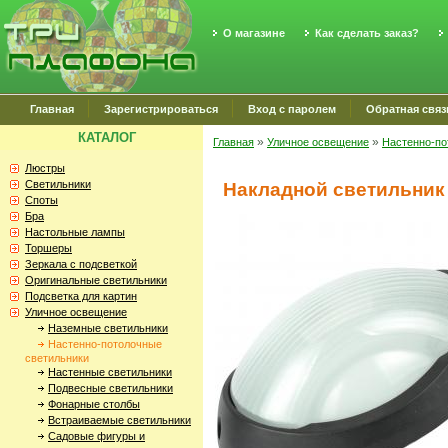
О магазине
Как сделать заказ?
Главная
Зарегистрироваться
Вход с паролем
Обратная связ
КАТАЛОГ
»
»
Главная
Уличное освещение
Настенно-по
Люстры
Светильники
Накладной светильни
Споты
Бра
Настольные лампы
Торшеры
Зеркала с подсветкой
Оригинальные светильники
Подсветка для картин
Уличное освещение
Наземные светильники
Настенно-потолочные
светильники
Настенные светильники
Подвесные светильники
Фонарные столбы
Встраиваемые светильники
Садовые фигуры и