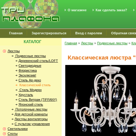
О магазине
Как сделать заказ?
Главная
Зарегистрироваться
Вход с паролем
Обратная связ
КАТАЛОГ
»
»
»
Главная
Люстры
Подвесные люстры
Кл
Люстры
Подвесные люстры
Классическая люстра "
Деревенский стиль/LOFT
Светодиодные
Флористика
Эксклюзив!
Стиль Ар-деко
Классический стиль
Стиль Модерн
Хрусталь
Стиль Витраж (TIFFANY)
Японский стиль
Потолочные люстры
Для детской комнаты
Люстры вентиляторы
С пультом управления
Светильники
Споты